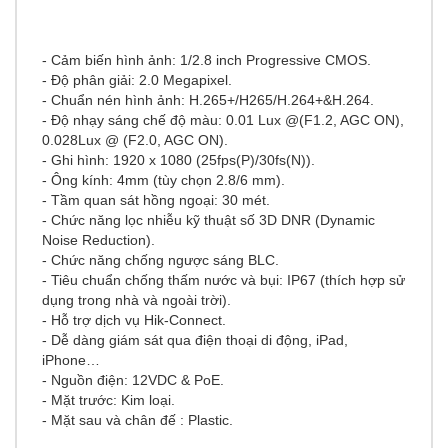
- Cảm biến hình ảnh: 1/2.8 inch Progressive CMOS.
- Độ phân giải: 2.0 Megapixel.
- Chuẩn nén hình ảnh: H.265+/H265/H.264+&H.264.
- Độ nhạy sáng chế độ màu: 0.01 Lux @(F1.2, AGC ON),
0.028Lux @ (F2.0, AGC ON).
- Ghi hình: 1920 x 1080 (25fps(P)/30fs(N)).
- Ông kính: 4mm (tùy chọn 2.8/6 mm).
- Tầm quan sát hồng ngoại: 30 mét.
- Chức năng lọc nhiễu kỹ thuật số 3D DNR (Dynamic
Noise Reduction).
- Chức năng chống ngược sáng BLC.
- Tiêu chuẩn chống thấm nước và bụi: IP67 (thích hợp sử
dụng trong nhà và ngoài trời).
- Hỗ trợ dịch vụ Hik-Connect.
- Dễ dàng giám sát qua điện thoại di động, iPad,
iPhone…
- Nguồn điện: 12VDC & PoE.
- Mặt trước: Kim loại.
- Mặt sau và chân đế : Plastic.