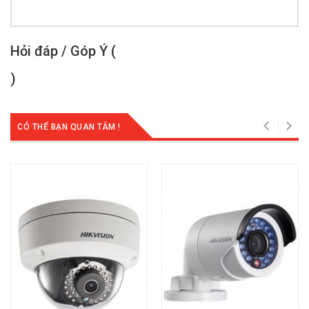
Hỏi đáp / Góp Ý (
)
CÓ THỂ BẠN QUAN TÂM !