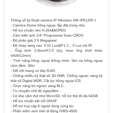
Thông số kỹ thuật camera IP Hikvision HIK-IP6120F-I
- Camera Dome hồng ngoại, lắp đặt trong nhà
-
Hỗ trợ chuẩn nén H.264&MJPEG
- Cảm biến ảnh 1/4" Progressive Scan CMOS
- Độ phân giải 2.0 Megapixel
-
Độ nhạy sáng cao: 0.01
Lux@F1.2
; 0 Lux với IR
- Ống kính 2,8mm/F2.0 (tùy chọn ống kính khác
4/6/8/12mm)
- Tính năng hồng ngoại thông minh, tầm xa hồng ngoại
nhìn đêm: 30m
-
Kết nối mạng có dây RJ45.
- Chống nhiễu kỹ thật số 3D DNR, Chống ngược sáng kỹ
thật số Digital WDR, Cắt lọc hồng ngoại ICR.
- Chức năng bù ngược sáng BLC.
- Tự chuyển chế độ ngày/đêm
- Có khe cắm thẻ nhớ MicroSD, hỗ trợ thẻ tối đa 64GB.
- Hỗ trợ chuẩn kết nối ONVIF
- Hỗ trợ truy cập 6 người dùng cùng lúc
- Phần mềm xem trên di động IVMS-4500.