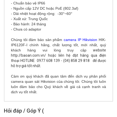
- Chuẩn bảo vệ IP66
- Nguồn cấp 12V DC hoặc PoE (802.3af)
- Dải nhiệt hoạt động rộng: -30°~60°
- Xuất xứ: Trung Quốc
- Bảo hành: 24 tháng
- Chưa có adaptor
Chúng tôi đảm bảo sản phẩm
camera IP Hikvision
HIK-
IP6120F-I
chính hãng
, chất lượng tốt, mới nhất, quý
khách hàng vui lòng truy cập
website
http://baoan.com.vn/ hoặc liên hệ đặt hàng qua điện
thoại
HOTLINE
0977 608 139 - (04) 858 29 818
để được
hỗ trợ giá tốt nhất.
Cảm ơn quý khách đã quan tâm đến dịch vụ
phân phối
camera quan sát Hikvision
của chúng tôi. Chúng tôi luôn
luôn đảm bảo cho Quý khách về giá cả cạnh tranh và
dịch vụ tốt nhất.
Hỏi đáp / Góp Ý (