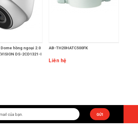
 Dome hồng ngoại 2.0
AB-TH20HATC500FK
AB-PT
KVISION DS-2CD1321-I
đ
Liên hệ
Liên 
GỬI