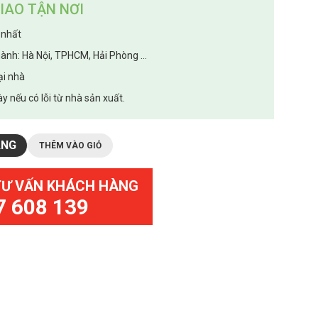
IAO TẬN NƠI
 nhất
hành: Hà Nội, TPHCM, Hải Phòng ...
ại nhà
y nếu có lỗi từ nhà sản xuất.
ÀNG
THÊM VÀO GIỎ
TƯ VẤN KHÁCH HÀNG
7 608 139