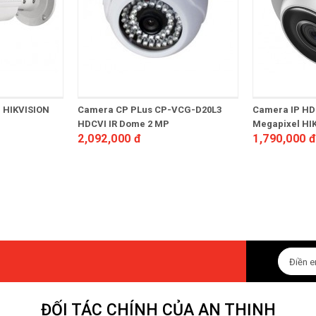
 HIKVISION
Camera CP PLus CP-VCG-D20L3
Camera IP HD
HDCVI IR Dome 2 MP
Megapixel HI
2,092,000 đ
1,790,000 
ĐỐI TÁC CHÍNH CỦA AN THỊNH