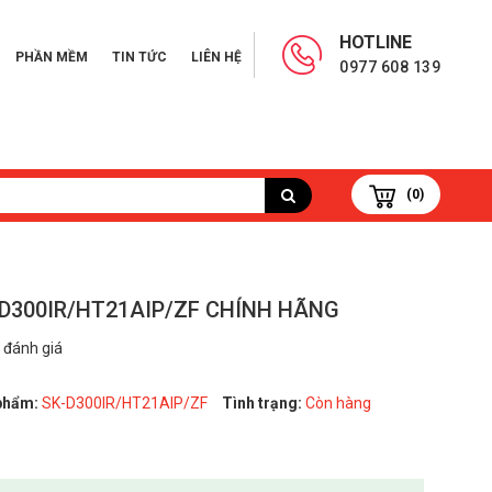
HOTLINE
PHẦN MỀM
TIN TỨC
LIÊN HỆ
0977 608 139
(0)
D300IR/HT21AIP/ZF CHÍNH HÃNG
 đánh giá
phẩm:
SK-D300IR/HT21AIP/ZF
Tình trạng:
Còn hàng