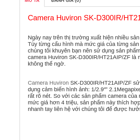
MÔ TẢ
ĐÁNH GIÁ (0)
Camera Huviron SK-D300IR/HT21
Ngày nay trên thị trường xuất hiện nhiều sả
Tùy từng cấu hình mà mức giá của từng sản
chúng tôi khuyên bạn nên sử dụng sản phẩ
camera
Huviron SK-D300IR/HT21AIP/ZF
là 
không thể ngờ.
Camera Huviron
SK-D300IR/HT21AIP/ZF
sử
dụng cảm biến hình ảnh: 1/2.9″” 2.1Megapi
rất rõ nét. So với các sản phẩm camera của
mức giá hơn 4 triệu, sản phẩm này thích hợ
nhanh tay liên hệ với chúng tôi để được hưở