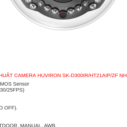
THUÂT CAMERA HUVIRON SK-D300IR/HT21AIP/ZF N
 CMOS Sensor
 30/25FPS)
ED OFF).
OUTDOOR, MANUAL, AWB.