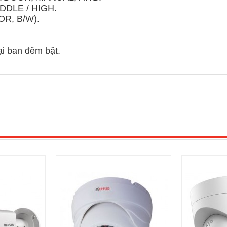
IDDLE / HIGH.
OR, B/W).
i ban đêm bật.