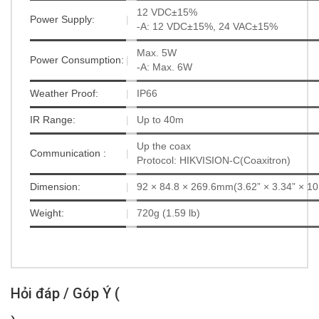
12 VDC±15%
Power Supply:
|
-A: 12 VDC±15%, 24 VAC±15%
Max. 5W
Power Consumption:
|
-A: Max. 6W
Weather Proof:
|
IP66
IR Range:
|
Up to 40m
Up the coax
Communication :
|
Protocol: HIKVISION-C(Coaxitron)
Dimension:
|
92 × 84.8 × 269.6mm(3.62” × 3.34” × 10
Weight:
|
720g (1.59 lb)
Hỏi đáp / Góp Ý (