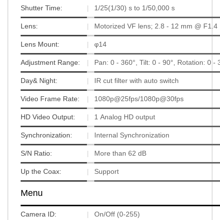
Shutter Time:
|
1/25(1/30) s to 1/50,000 s
Lens:
|
Motorized VF lens; 2.8 - 12 mm @ F1.4 ,
Lens Mount:
|
φ14
Adjustment Range:
|
Pan: 0 - 360°, Tilt: 0 - 90°, Rotation: 0 -
Day& Night:
|
IR cut filter with auto switch
Video Frame Rate:
|
1080p@25fps/1080p@30fps
HD Video Output:
|
1 Analog HD output
Synchronization:
|
Internal Synchronization
S/N Ratio:
|
More than 62 dB
Up the Coax:
|
Support
Menu
Camera ID:
|
On/Off (0-255)