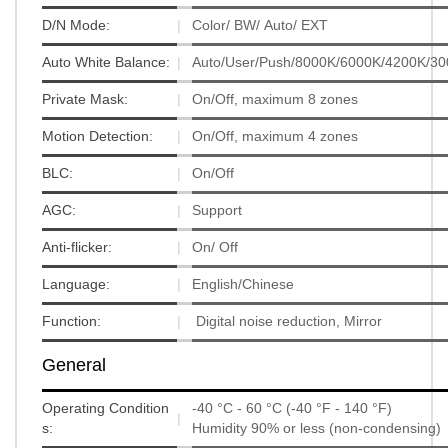
D/N Mode:
|
Color/ BW/ Auto/ EXT
Auto White Balance:
|
Auto/User/Push/8000K/6000K/4200K/3
Private Mask:
|
On/Off, maximum 8 zones
Motion Detection:
|
On/Off, maximum 4 zones
BLC:
|
On/Off
AGC:
|
Support
Anti-flicker:
|
On/ Off
Language:
|
English/Chinese
Function:
|
Digital noise reduction, Mirror
General
Operating Condition
-40 °C - 60 °C (-40 °F - 140 °F)
|
s:
Humidity 90% or less (non-condensing)