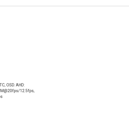
TC, OSD.
AHD:
5M@20fps/12.5fps,
ps