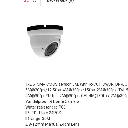
MÔ TẢ
ĐÁNH GIÁ (0)
1/2.5" 5MP CMOS sensor,
5M
, With IR-CUT,
DWDR, DNR, U
5M@20fps/12.5fps, 4M@30fps/15fps, 2M@30fps; TVI: 
4M@30fps/15fps, 2M@30fps; CVI: 4M@30fps, 2M@30f
Vandalproof IR Dome Camera
Water resistance: IP66
IR LED: 14µ x 24PCS
IR range: 30M
2.8-12mm Manual Zoom Lens