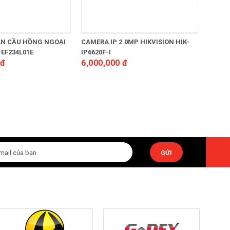
ÁN CẦU HỒNG NGOẠI
CAMERA IP 2.0MP HIKVISION HIK-
ĐẦU G
EF234L01E
IP6620F-I
PG420
 đ
6,000,000 đ
Liên 
GỬI