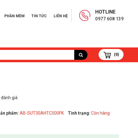
HOTLINE
PHẦN MỀM
TIN TỨC
LIÊN HỆ
0977 608 139
(0)
 đánh giá
ản phẩm:
AB-SUT30AHTC500FK
Tình trạng:
Còn hàng