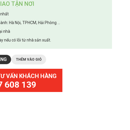
IAO TẬN NƠI
 nhất
hành: Hà Nội, TPHCM, Hải Phòng ...
ại nhà
y nếu có lỗi từ nhà sản xuất.
ÀNG
THÊM VÀO GIỎ
TƯ VẤN KHÁCH HÀNG
7 608 139