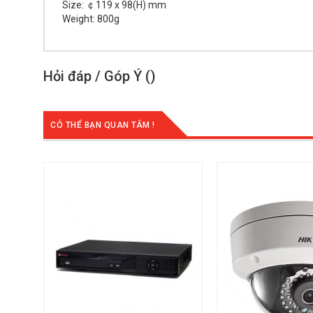
Size: ￠119 x 98(H) mm
Weight: 80
Hỏi đáp / Góp Ý (
)
CÓ THỂ BẠN QUAN TÂM !