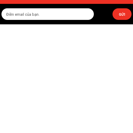
GỬI
ĐỐI TÁC CHÍNH CỦA AN THỊNH
CÔNG TY TNHH GIẢI PHÁP VÀ CÔNG NGHỆ AN THỊNH
Số 64, Đường Ngọc Hồi , Phường Hoàng Liệt , Thành Phố Hà Nội
816/64 QL1A, Phường Thới An, TP. Hồ Chí Minh
VP Miền Nam: