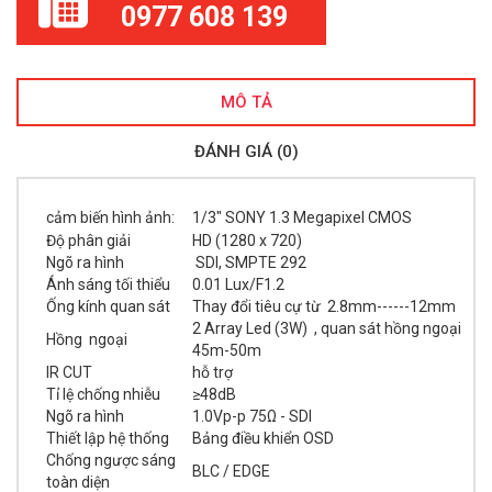
0977 608 139
MÔ TẢ
ĐÁNH GIÁ (0)
cảm biến hình ảnh:
1/3" SONY 1.3 Megapixel CMOS
Độ phân giải
HD (1280 x 720)
Ngõ ra hình
SDI, SMPTE 292
Ánh sáng tối thiểu
0.01 Lux/F1.2
Ống kính quan sát
Thay đổi tiêu cự từ 2.8mm------12mm
2 Array Led (3W) , quan sát hồng ngoại
Hồng ngoại
45m-50m
IR CUT
hỗ trợ
Tỉ lệ chống nhiễu
≥48dB
Ngõ ra hình
1.0Vp-p 75Ω - SDI
Thiết lập hệ thống
Bảng điều khiển OSD
Chống ngược sáng
BLC / EDGE
toàn diện