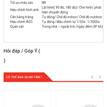
Tối ưu màu sắc
NR
Lật hình( 90 độ, 180 độ)/ Che hình/ phát
Hiệu chỉnh hình ảnh
hiện chuyển động
Cân bằng trắng
Tự động/ Chế độ indoor/ Chế độ outdoor
Hiệu chỉnh AGC
Tự động /điều chỉnh từ 1/50s- 1/3000s
Quan sát
Trong nhà – ngoài trời /ngày-đêm (IP 66)
Hỏi đáp / Góp Ý (
)
CÓ THỂ BẠN QUAN TÂM !