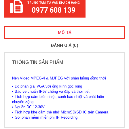
TRUNG TÂM TƯ VẤN KHÁCH HÀNG
0977 608 139
MÔ TẢ
ĐÁNH GIÁ (0)
THÔNG TIN SẢN PHẨM
Nén Video MPEG-4 & MJPEG với phân luồng đồng thời
• Độ phân giải VGA với ống kính góc rộng
• Bảo vệ chuẩn IP67 chống va đập và thời tiết
• Tích hợp cảm biến nhiệt, cảnh báo nhiệt và phát hiện
chuyển động
• Nguồn DC 12-36V
• Tích hợp khe cắm thẻ nhớ MicroSD/SDHC trên Camera
• Gói phần mềm miễn phí IP Recording