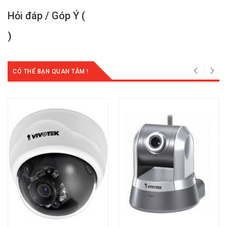
Hỏi đáp / Góp Ý (
)
CÓ THỂ BẠN QUAN TÂM !