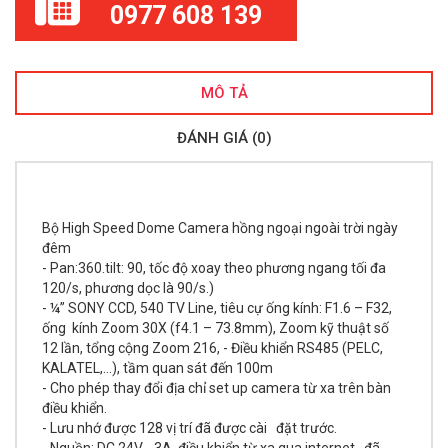
0977 608 139
MÔ TẢ
ĐÁNH GIÁ (0)
Bộ High Speed Dome Camera hồng ngoại ngoài trời ngày
đêm
- Pan:360.tilt: 90, tốc độ xoay theo phương ngang tối đa
120/s, phương dọc là 90/s.)
- ¼” SONY CCD, 540 TV Line, tiêu cự ống kính: F1.6 – F32,
ống kính Zoom 30X (f4.1 – 73.8mm), Zoom kỹ thuật số
12 lần, tổng cộng Zoom 216, - Điều khiển RS485 (PELC,
KALATEL,…), tầm quan sát đến 100m
- Cho phép thay đổi địa chỉ set up camera từ xa trên bàn
điều khiển.
- Lưu nhớ được 128 vị trí đã được cài đặt trước.
- Nguồn: DC 24V - 3A, điều khiển từ xa qua internet, đã