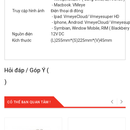
- Macbook: VMeye
Truy cập hình ảnh
Điện thoại di đông:
- Ipad: VmeyeCloud/ Vmeyesuper HD
- Iphone, Android: VmeyeCloud/ Vmeyesup
- Symbian, Window Mobile, RIM ( Blackbery 
Nguồn điện
12V DC
Kích thước
(L)255mm*(S)225mm*(V)45mm
Hỏi đáp / Góp Ý (
)
CÓ THỂ BẠN QUAN TÂM !