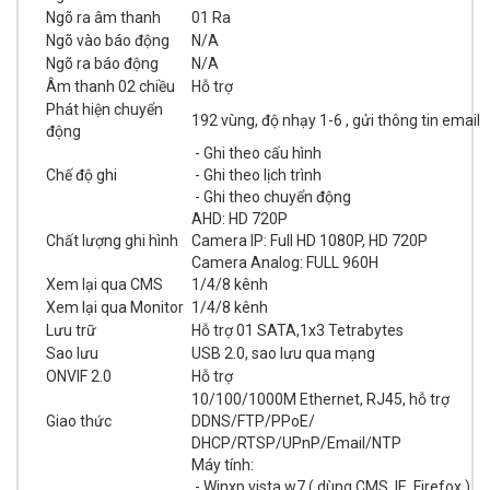
Ngõ ra âm thanh
01 Ra
Ngõ vào báo động
N/A
Ngõ ra báo động
N/A
Âm thanh 02 chiều
Hỗ trợ
Phát hiện chuyển
192 vùng, độ nhạy 1-6 , gửi thông tin email
động
- Ghi theo cấu hình
Chế độ ghi
- Ghi theo lịch trình
- Ghi theo chuyển động
AHD: HD 720P
Chất lượng ghi hình
Camera IP: Full HD 1080P, HD 720P
Camera Analog: FULL 960H
Xem lại qua CMS
1/4/8 kênh
Xem lại qua Monitor
1/4/8 kênh
Lưu trữ
Hỗ trợ 01 SATA,1x3 Tetrabytes
Sao lưu
USB 2.0, sao lưu qua mạng
ONVIF 2.0
Hỗ trợ
10/100/1000M Ethernet, RJ45, hỗ trợ
Giao thức
DDNS/FTP/PPoE/
DHCP/RTSP/UPnP/Email/NTP
Máy tính:
- Winxp,vista,w7 ( dùng CMS, IE, Firefox )