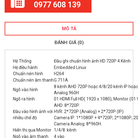
0977 608 139
MÔ TẢ
ĐÁNH GIÁ (0)
Hệ Thống
Đầu ghi chuẩn hình ảnh HD 720P 4 Kênh
Hệ điều hành
Embedded Linux
Chuẩn nén hình
H264
Chuẩn nén âm thanh
G.711A
8 kênh AHD 720P hoặc 4/8/20 kênh IP hoặc
Ngõ vào hình
Analog 960H
Ngõ ra hình
01 HDMI Full HD( 1920 x 1080), Monitor (01
AHD: 8*720P.
Đầu vào hình ảnh với
HVR: 2*720P (Analog) + 2*720P (IP)
nhiều chế độ
Camera IP: 1*1080P + 4*720P; 2*1080P; 2
Camera Analog: 8*960H.
Hiển thị qua Monitor
1/4/8 kênh
Ngõ vào âm thanh
4 vào