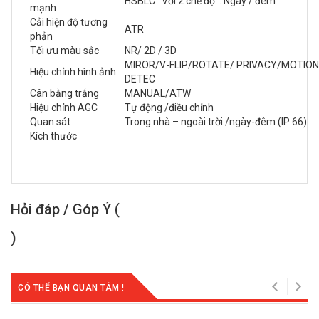
HSBLC Với 2 chế độ : Ngày / đêm
mạnh
Cải hiện độ tương
ATR
phản
Tối ưu màu sắc
NR/ 2D / 3D
MIROR/V-FLIP/ROTATE/ PRIVACY/MOTION
Hiệu chỉnh hình ảnh
DETEC
Cân bằng trắng
MANUAL/ATW
Hiệu chỉnh AGC
Tự động /điều chỉnh
Quan sát
Trong nhà – ngoài trời /ngày-đêm (IP 66)
Kích thước
Hỏi đáp / Góp Ý (
)
CÓ THỂ BẠN QUAN TÂM !