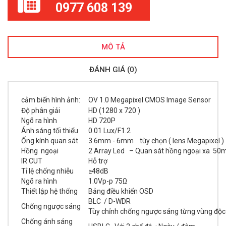
0977 608 139
MÔ TẢ
ĐÁNH GIÁ (0)
cảm biến hình ảnh:
OV 1.0 Megapixel CMOS Image Sensor
Độ phân giải
HD (1280 x 720 )
Ngõ ra hình
HD 720P
Ánh sáng tối thiểu
0.01 Lux/F1.2
Ống kính quan sát
3.6mm - 6mm tùy chọn ( lens Megapixel )
Hồng ngoại
2 Array Led – Quan sát hồng ngoại xa 50
IR CUT
Hỗ trợ
Tỉ lệ chống nhiễu
≥48dB
Ngõ ra hình
1.0Vp-p 75Ω
Thiết lập hệ thống
Bảng điều khiển OSD
BLC / D-WDR
Chống ngược sáng
Tùy chỉnh chống ngược sáng từng vùng độc 
Chống ánh sáng