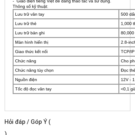
- Giao diện tiếng Việt dễ dàng thao tác và sử dụng.
Thông số kỹ thuật:
Lưu trữ vân tay
500 dấ
Lưu trữ thẻ
1,000 t
Lưu trữ bản ghi
80,000 
Màn hình hiển thị
2.8-in
Giao thức kết nối
TCP/IP
Chức năng
Cho phé
Chức năng tùy chọn
Đọc thẻ
Nguồn điện
12V - 1
Tốc độ đọc vân tay
<0,1 gi
Hỏi đáp / Góp Ý (
)