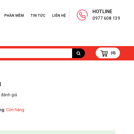
HOTLINE
PHẦN MỀM
TIN TỨC
LIÊN HỆ
0977 608 139
(0)
3
 đánh giá
ng:
Còn hàng