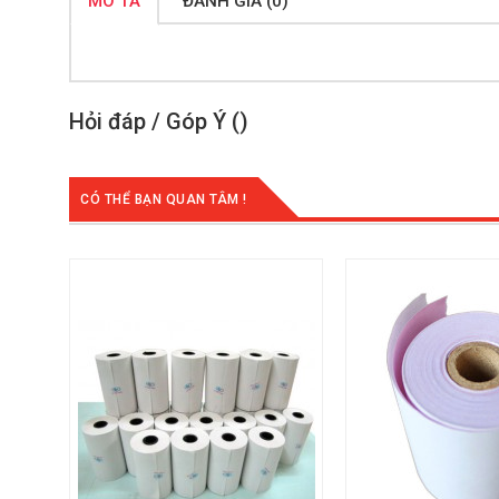
MÔ TẢ
ĐÁNH GIÁ (0)
Hỏi đáp / Góp Ý (
)
CÓ THỂ BẠN QUAN TÂM !