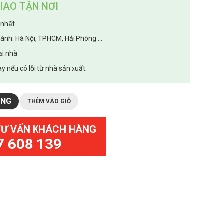
IAO TẬN NƠI
 nhất
hành: Hà Nội, TPHCM, Hải Phòng ...
ại nhà
y nếu có lỗi từ nhà sản xuất.
ÀNG
THÊM VÀO GIỎ
TƯ VẤN KHÁCH HÀNG
7 608 139