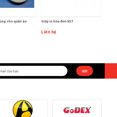
ùng cho quần áo
Giấy in hóa đơn k57
Giấy i
Liên hệ
65,00
GỬI