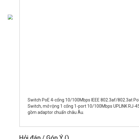
Switch PoE
4-cổng
10/100Mbps IEEE 802.3af/802.3at Po
Switch, mở rộng 1 cổng 1-port 10/100Mbps UPLINK RJ-4
gồm adaptor chuẩn châu Âu
.
Hỏi đáp / Góp Ý (
)