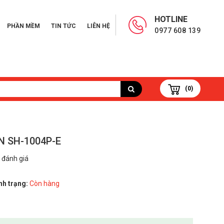
HOTLINE
PHẦN MỀM
TIN TỨC
LIÊN HỆ
0977 608 139
(0)
N SH-1004P-E
 đánh giá
nh trạng:
Còn hàng