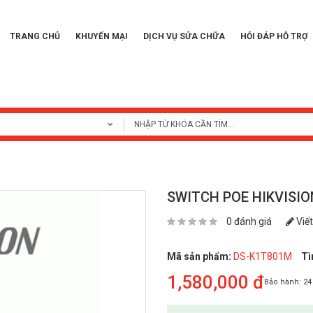
TRANG CHỦ
KHUYẾN MẠI
DỊCH VỤ SỬA CHỮA
HỎI ĐÁP HỖ TRỢ
SWITCH POE HIKVISIO
0 đánh giá
Viết
Mã sản phẩm:
DS-K1T801M
Tì
1,580,000 đ
Bảo hành:
24