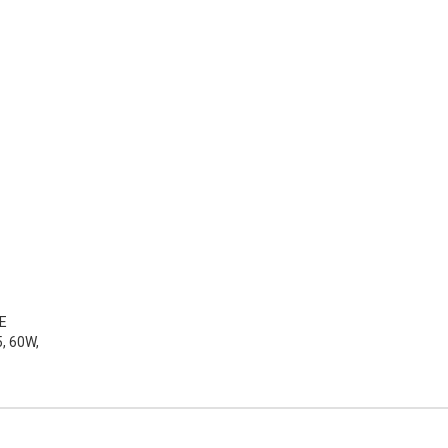
E
5,
60W,