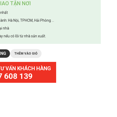
IAO TẬN NƠI
 nhất
hành: Hà Nội, TPHCM, Hải Phòng ...
ại nhà
y nếu có lỗi từ nhà sản xuất.
ÀNG
THÊM VÀO GIỎ
TƯ VẤN KHÁCH HÀNG
7 608 139