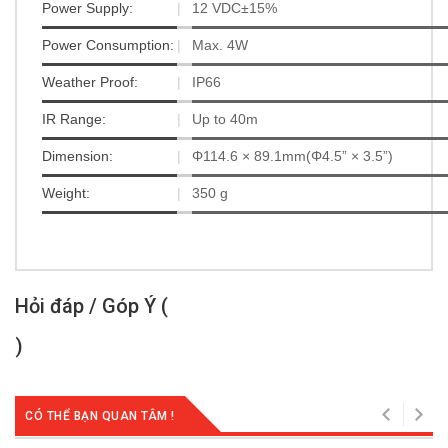
Power Supply:
|
12 VDC±15%
Power Consumption:
|
Max. 4W
Weather Proof:
|
IP66
IR Range:
|
Up to 40m
Dimension:
|
Φ114.6 × 89.1mm(Φ4.5” × 3.5”)
Weight:
|
350 g
Hỏi đáp / Góp Ý (
)
CÓ THỂ BẠN QUAN TÂM !