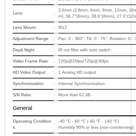
3.6mm (2.8mm, 6mm, 8mm, 12mm, 16mm o
Lens:
|
m), 56.7°(6mm), 38.6°(8mm), 27.5°(12
Lens Mount:
|
M12
Adjustment Range:
|
Pan: 0 - 360°, Tilt: 0 - 75°, Rotation: 0 -
Day& Night:
|
IR cut filter with auto switch
Video Frame Rate:
|
720p@25fps/720p@30fps
HD Video Output:
|
1 Analog HD output
Synchronization:
|
Internal Synchronization
S/N Ratio:
|
More than 62 dB
General
Operating Condition
-40 °C - 60 °C (-40 °F - 140 °F)
|
s:
Humidity 90% or less (non-condensing)