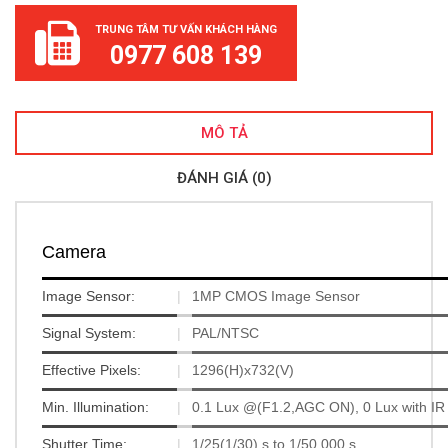
TRUNG TÂM TƯ VẤN KHÁCH HÀNG
0977 608 139
MÔ TẢ
ĐÁNH GIÁ (0)
Camera
Image Sensor:
|
1MP CMOS Image Sensor
Signal System:
|
PAL/NTSC
Effective Pixels:
|
1296(H)x732(V)
Min. Illumination:
|
0.1 Lux @(F1.2,AGC ON), 0 Lux with IR
Shutter Time:
|
1/25(1/30) s to 1/50,000 s